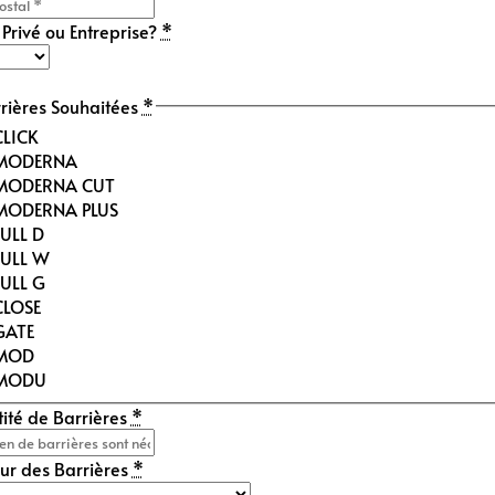
 Privé ou Entreprise?
*
rières Souhaitées
*
CLICK
MODERNA
MODERNA CUT
MODERNA PLUS
FULL D
FULL W
FULL G
CLOSE
GATE
MOD
MODU
ité de Barrières
*
ur des Barrières
*