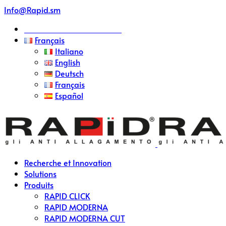
Skip
Info@Rapid.sm
to
Devenez Revendeur RAPID
content
Français
Italiano
English
Deutsch
Français
Español
Recherche et Innovation
Solutions
Produits
RAPID CLICK
RAPID MODERNA
RAPID MODERNA CUT