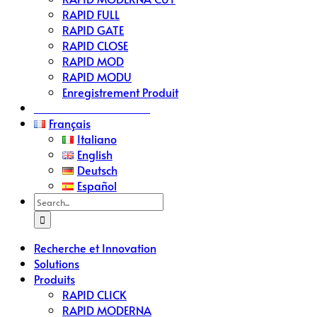
RAPID FULL
RAPID GATE
RAPID CLOSE
RAPID MOD
RAPID MODU
Enregistrement Produit
Demande Devis RAPID
Français
Italiano
English
Deutsch
Español
Search
for:
Recherche et Innovation
Solutions
Produits
RAPID CLICK
RAPID MODERNA