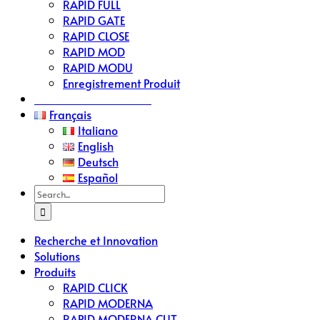
RAPID FULL
RAPID GATE
RAPID CLOSE
RAPID MOD
RAPID MODU
Enregistrement Produit
Demande Devis RAPID
Français
Italiano
English
Deutsch
Español
Search
for:
Recherche et Innovation
Solutions
Produits
RAPID CLICK
RAPID MODERNA
RAPID MODERNA CUT