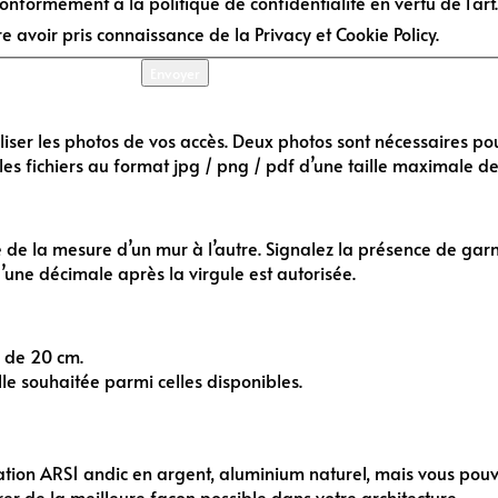
nformément à la politique de confidentialité en vertu de l'art
 avoir pris connaissance de la Privacy et Cookie Policy.
Envoyer
liser les photos de vos accès. Deux photos sont nécessaires po
 les fichiers au format jpg / png / pdf d’une taille maximale d
 de la mesure d’un mur à l’autre. Signalez la présence de gar
 d’une décimale après la virgule est autorisée.
s de 20 cm.
le souhaitée parmi celles disponibles.
ydation ARS1 andic en argent, aluminium naturel, mais vous po
rer de la meilleure façon possible dans votre architecture.