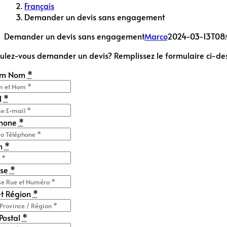
Français
Demander un devis sans engagement
Demander un devis sans engagement
Marco
2024-03-13T08:
ulez-vous demander un devis? Remplissez le formulaire ci-dess
om Nom
*
l
*
phone
*
n
*
sse
*
et Région
*
Postal
*