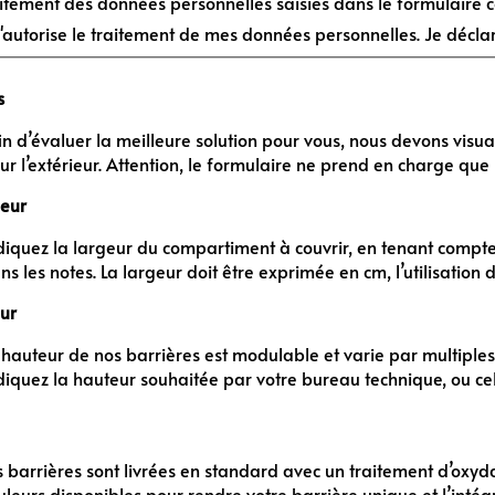
itement des données personnelles saisies dans le formulaire co
'autorise le traitement de mes données personnelles. Je déclare
s
in d’évaluer la meilleure solution pour vous, nous devons visua
ur l’extérieur. Attention, le formulaire ne prend en charge que
eur
diquez la largeur du compartiment à couvrir, en tenant compte
ns les notes. La largeur doit être exprimée en cm, l’utilisation
ur
 hauteur de nos barrières est modulable et varie par multiple
diquez la hauteur souhaitée par votre bureau technique, ou cel
s barrières sont livrées en standard avec un traitement d’ox
uleurs disponibles pour rendre votre barrière unique et l’intég