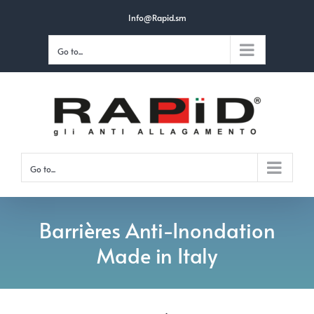
Skip
Info@Rapid.sm
to
Go to...
content
Go to...
Barrières Anti-Inondation
Made in Italy