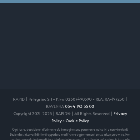
RAPID | Pellegrino Srl - P.Iva 02387490390 - REA: RA-197250 |
RAVENNA
0544 193 55 00
Copyright 2021-2025 | RAPID® | All Rights Reserved |
Privacy
Policy
e
Cookie Policy
Ogni testo, descrizione, riferimento e/o immagine sono puramente indicativi e non vincolanti.
L'azienda si riserva il diritto di apportare modifiche e aggiornamenti senza alcun preavviso. Non
costituiscono soluzioni ermetiche o totalmente impermeabili. L’efficacia può variare in base alle