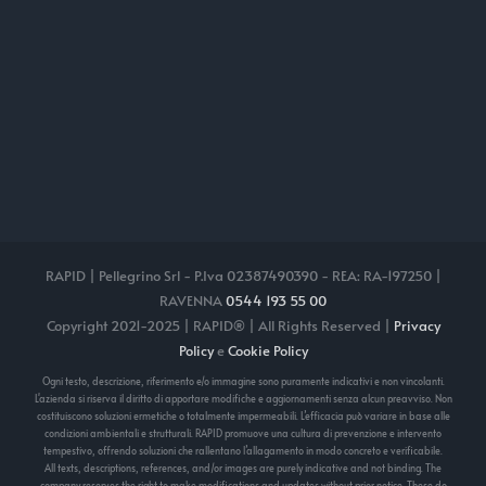
RAPID | Pellegrino Srl - P.Iva 02387490390 - REA: RA-197250 |
RAVENNA
0544 193 55 00
Copyright 2021-2025 | RAPID® | All Rights Reserved |
Privacy
Policy
e
Cookie Policy
Ogni testo, descrizione, riferimento e/o immagine sono puramente indicativi e non vincolanti.
L'azienda si riserva il diritto di apportare modifiche e aggiornamenti senza alcun preavviso. Non
costituiscono soluzioni ermetiche o totalmente impermeabili. L’efficacia può variare in base alle
condizioni ambientali e strutturali. RAPID promuove una cultura di prevenzione e intervento
tempestivo, offrendo soluzioni che rallentano l’allagamento in modo concreto e verificabile.
All texts, descriptions, references, and/or images are purely indicative and not binding. The
company reserves the right to make modifications and updates without prior notice. These do