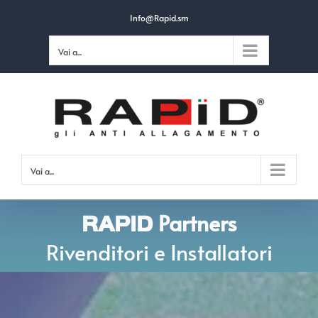
Salta
Info@Rapid.sm
al
Vai a...
contenuto
Vai a...
Partners
RAPID
Rivenditori e Installatori