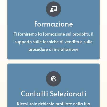
Supporto Tecnico
Mettiamo a disposizione dei partner il
Formazione
servizio di assistenza tecnica prima e dopo
Ti forniremo la formazione sul prodotto, il
la vendita, per supportarvi anche tramite
supporto sulle tecniche di vendita e sulle
l’ausilio di canali innovativi.
procedure di installazione
Richieste Geolocalizzate
Ogni richiesta di preventivo da sito o
Contatti Selezionati
campagne viene assegnato al partner più
idoneo per vicinanza geografica e
Ricevi solo richieste profilate nella tua