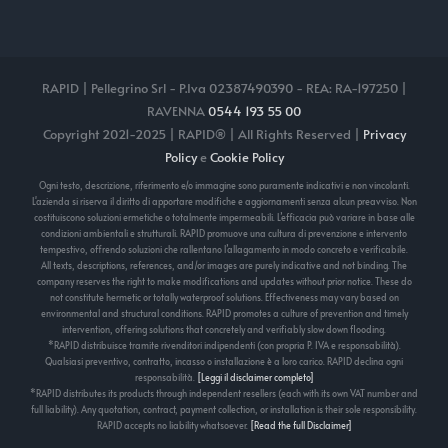
RAPID | Pellegrino Srl - P.Iva 02387490390 - REA: RA-197250 |
RAVENNA
0544 193 55 00
Copyright 2021-2025 | RAPID® | All Rights Reserved |
Privacy
Policy
e
Cookie Policy
Ogni testo, descrizione, riferimento e/o immagine sono puramente indicativi e non vincolanti.
L'azienda si riserva il diritto di apportare modifiche e aggiornamenti senza alcun preavviso. Non
costituiscono soluzioni ermetiche o totalmente impermeabili. L’efficacia può variare in base alle
condizioni ambientali e strutturali. RAPID promuove una cultura di prevenzione e intervento
tempestivo, offrendo soluzioni che rallentano l’allagamento in modo concreto e verificabile.
All texts, descriptions, references, and/or images are purely indicative and not binding. The
company reserves the right to make modifications and updates without prior notice. These do
not constitute hermetic or totally waterproof solutions. Effectiveness may vary based on
environmental and structural conditions. RAPID promotes a culture of prevention and timely
intervention, offering solutions that concretely and verifiably slow down flooding.
*RAPID distribuisce tramite rivenditori indipendenti (con propria P. IVA e responsabilità).
Qualsiasi preventivo, contratto, incasso o installazione è a loro carico. RAPID declina ogni
responsabilità.
[Leggi il disclaimer completo]
*RAPID distributes its products through independent resellers (each with its own VAT number and
full liability). Any quotation, contract, payment collection, or installation is their sole responsibility.
RAPID accepts no liability whatsoever.
[Read the full Disclaimer]