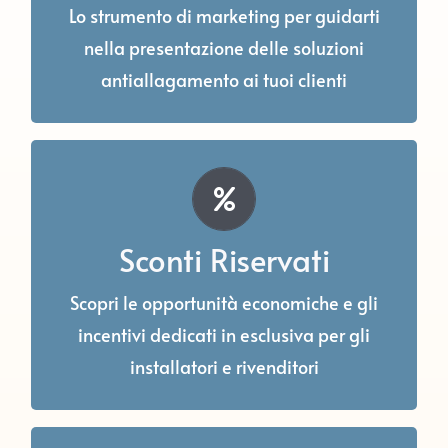
vetrofania, presentazioni, foto e grafiche
Lo strumento di marketing per guidarti
per il tuo sito e canali social.
nella presentazione delle soluzioni
antiallagamento ai tuoi clienti
Sconti Riservati ai
Rivenditori
Sconti Riservati
Disponiamo di un programma a incentivi e
Scopri le opportunità economiche e gli
vantaggi crescenti per i nostri rivenditori
incentivi dedicati in esclusiva per gli
più meritevoli.
installatori e rivenditori