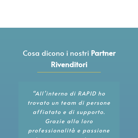
Cosa dicono
i nostri
Partner
Rivenditori
“RAPID mi ha accolto tra i
“All’interno di RAPID ho
loro rivenditori nel mese di
trovato un team di persone
affiatato e di supporto.
febbraio, facendomi
sentire parte del team,
Grazie alla loro
professionalità e passione
dinamico e molto