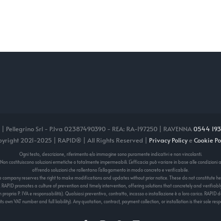
 | Pellegrino Srl - P.Iva 02387490390 - REA: RA-197250 | RAVENNA
0544 193
yright 2021-2025 | RAPID® | All Rights Reserved |
Privacy Policy
e
Cookie Po
Ogni testo, descrizione, riferimento e/o immagine sono puramente indicativi e non vincolanti.
 Non costituiscono soluzioni ermetiche o totalmente impermeabili. L’efficacia può variare in base alle condizion
offrendo soluzioni che rallentano l’allagamento in modo concreto e verificabile.
The company reserves the right to make modifications and updates without prior notice. These do not constitute 
s. RAPID promotes a culture of prevention and timely intervention, offering solutions that concretely and verifiabl
 propria P. IVA e responsabilità). Qualsiasi preventivo, contratto, incasso o installazione è a loro carico. RAPID 
 own VAT number and full liability). Any quotation, contract, payment collection, or installation is their sole resp