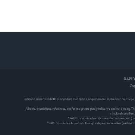
RAPID
Cop
L'azienda si riserva il diritto di apportare modifiche e aggiornamenti senza alcun preavviso.
All texts, descriptions, references, and/or images are purely indicative and not binding. 
structural condition
*RAPID distribuisce tramite rivenditori indipendenti (con
*RAPID distributes its products through independent resellers (each with its