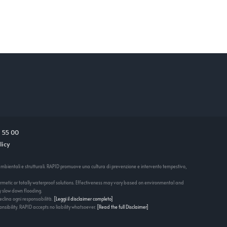
 55 00
licy
i ambientali e strutturali. RAPID promuove una cultura di prevenzione e intervento tempestivo,
hermetic or totally waterproof solutions. Effectiveness may vary based on environmental and
y slow down flooding.
declina ogni responsabilità.
[Leggi il disclaimer completo]
onsibility. RAPID accepts no liability whatsoever.
[Read the full Disclaimer]