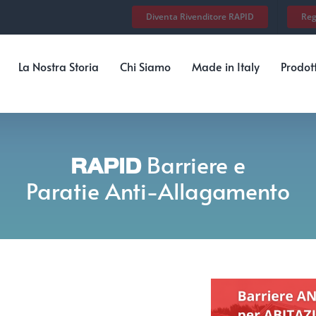
Diventa Rivenditore RAPID
Reg
La Nostra Storia
Chi Siamo
Made in Italy
Prodott
Barriere e
RAPID
Paratie Anti-Allagamento