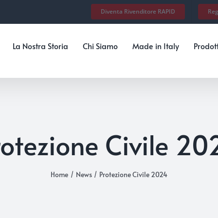
Diventa Rivenditore RAPID
Reg
La Nostra Storia
Chi Siamo
Made in Italy
Prodott
rotezione Civile 20
Home
News
Protezione Civile 2024